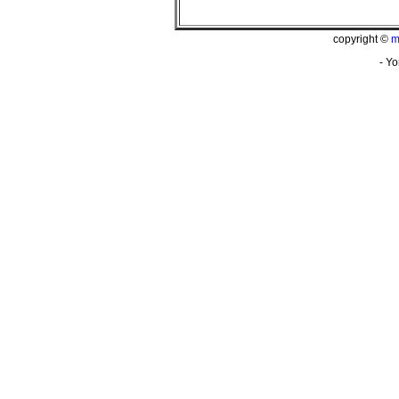
copyright ©
m
- Yo