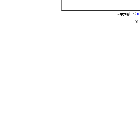
copyright ©
m
- Yo