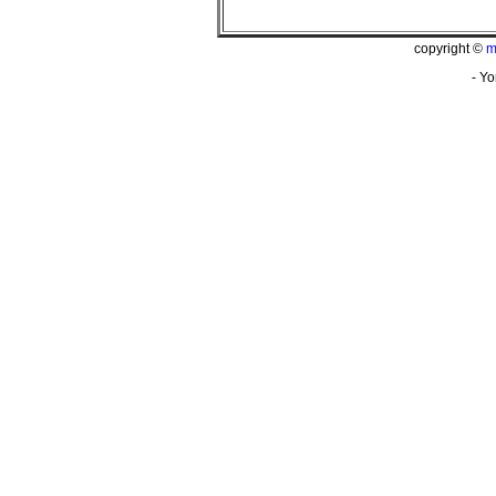
copyright ©
m
- Yo