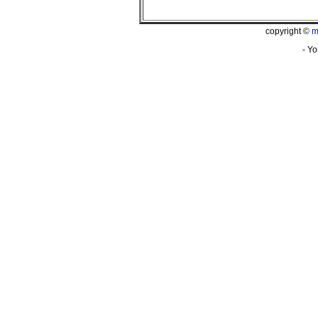
copyright ©
m
- Yo