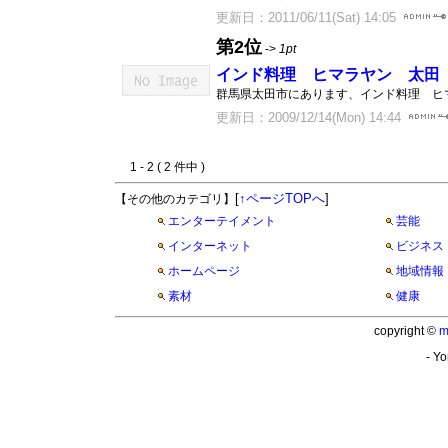
更新日：2011/06/11(Sat) 14:05
第2位
->
1pt
インド料理 ヒマラヤン 太田
群馬県太田市にあります、インド料理 ヒ
更新日：2009/12/14(Mon) 14:44
1 - 2 ( 2 件中 )
[
↑ページTOPへ
]
【その他のカテゴリ】
エンターテイメント
芸能
インターネット
ビジネス
ホームページ
地域情報
素材
健康
copyright ©
m
- Yo