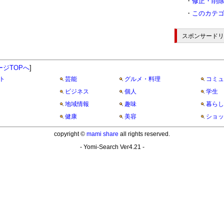
・
修正・削
・
このカテ
スポンサードリ
ージTOPへ
]
ト
芸能
グルメ・料理
コミュ
ビジネス
個人
学生
地域情報
趣味
暮らし
健康
美容
ショッ
copyright ©
mami share
all rights reserved.
- Yomi-Search Ver4.21 -