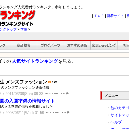
ジランキング人気番付ランキング、参加しましょう。
|
ＴＯＰ
|
新着サイト
|
ングトップ
>
学生
>
ゴリの
人気サイトランキング
を見る。
生 メンズファッション
生のメンズファッション通販情報
2011/03/06(Sun) 09:33
メニュー
園の入園準備の情報サイト
園の入園準備の情報を掲載しました
・
他のカテ
2008/06/11(Wed) 01:59
・
サイトマ
・
ヘルプ