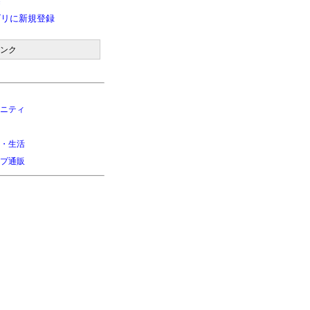
除
ゴリに新規登録
ンク
ニティ
・生活
プ通販