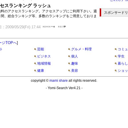
セスランキング ラッシュ
無料のアクセスランキング。アクセスアップにご利用下さい。週
スポンサードリ
月間、総合ランキング等、多数のランキングをご用意しておりま
2009/05/29(Fri) 17:44
ージTOPへ
]
ト
芸能
グルメ・料理
コミュ
ビジネス
個人
学生
地域情報
趣味
暮らし
健康
美容
ショッ
copyright ©
mami share
all rights reserved.
- Yomi-Search Ver4.21 -