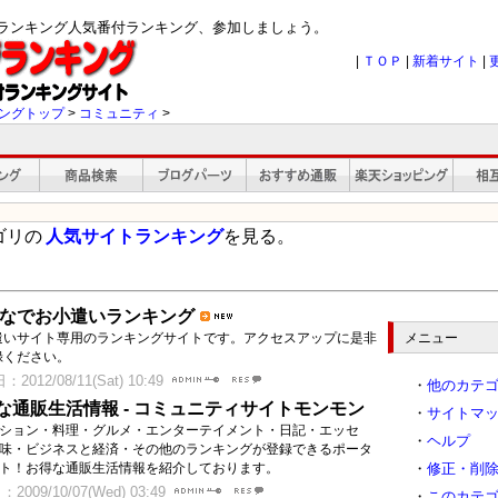
ジランキング人気番付ランキング、参加しましょう。
|
ＴＯＰ
|
新着サイト
|
ングトップ
>
コミュニティ
>
ゴリの
人気サイトランキング
を見る。
なでお小遣いランキング
遣いサイト専用のランキングサイトです。アクセスアップに是非
メニュー
録ください。
2012/08/11(Sat) 10:49
・
他のカテ
な通販生活情報 - コミュニティサイトモンモン
・
サイトマ
ション・料理・グルメ・エンターテイメント・日記・エッセ
・
ヘルプ
味・ビジネスと経済・その他のランキングが登録できるポータ
ト！お得な通販生活情報を紹介しております。
・
修正・削
2009/10/07(Wed) 03:49
・
このカテ