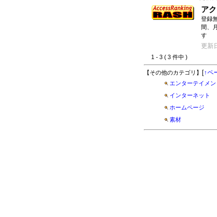
アク
登録
間、
す
更新日：
1 - 3 ( 3 件中 )
[
↑ペ
【その他のカテゴリ】
エンターテイメン
インターネット
ホームページ
素材