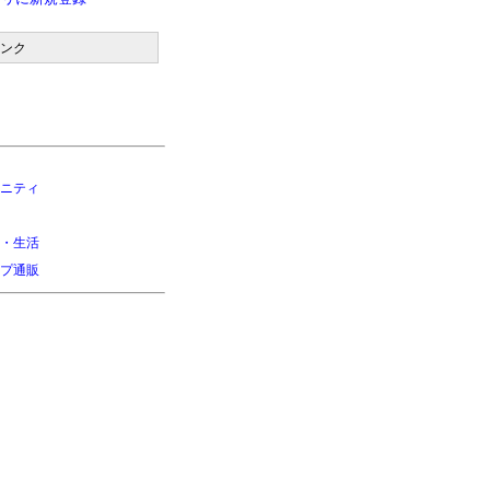
ンク
ニティ
・生活
プ通販