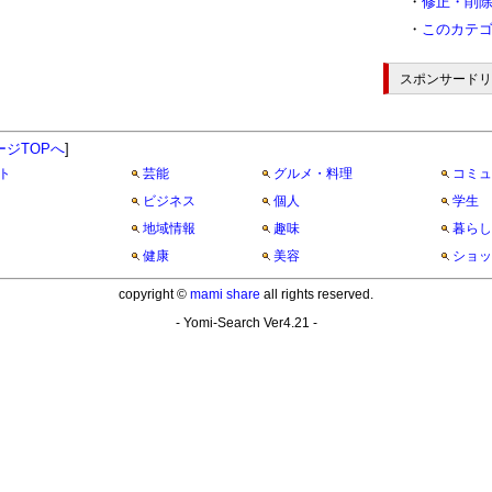
・
修正・削
・
このカテ
スポンサードリ
ージTOPへ
]
ト
芸能
グルメ・料理
コミュ
ビジネス
個人
学生
地域情報
趣味
暮らし
健康
美容
ショッ
copyright ©
mami share
all rights reserved.
- Yomi-Search Ver4.21 -