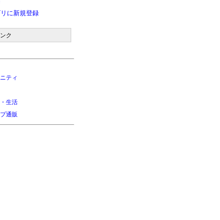
除
ゴリに新規登録
ンク
ニティ
・生活
プ通販