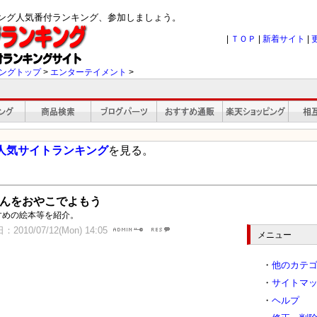
キング人気番付ランキング、参加しましょう。
|
ＴＯＰ
|
新着サイト
|
ングトップ
>
エンターテイメント
>
人気サイトランキング
を見る。
んをおやこでよもう
すめの絵本等を紹介。
2010/07/12(Mon) 14:05
メニュー
・
他のカテ
・
サイトマ
・
ヘルプ