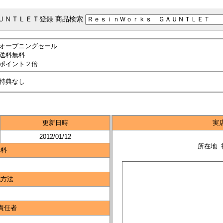
ＵＮＴＬＥＴ登録 商品検索
オープニングセール
送料無料
ポイント２倍
特典なし
更新日時
実
2012/01/12
所在地 
送料
払方法
責任者