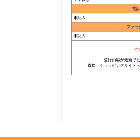
電
未記入
ファッ
未記入
注
登録内容が最新で
直接、ショッピングサイト