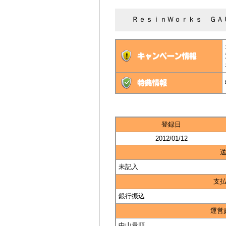
ＲｅｓｉｎＷｏｒｋｓ ＧＡ
登録日
2012/01/12
未記入
支
銀行振込
運営
中山貴順