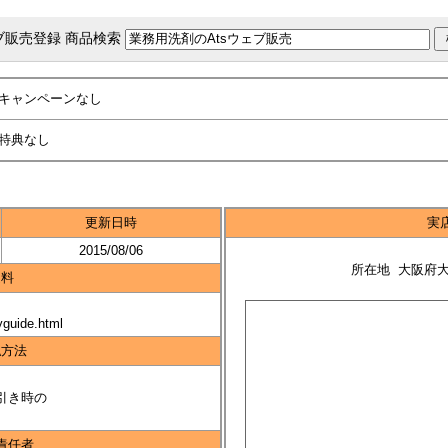
ブ販売登録 商品検索
キャンペーンなし
特典なし
更新日時
実
2015/08/06
所在地 大阪府
送料
yguide.html
払方法
引き時の
責任者