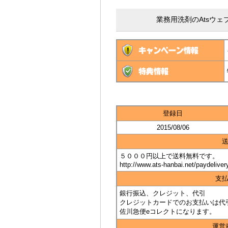
業務用洗剤のAtsウェ
登録日
2015/08/06
５０００円以上で送料無料です。
http://www.ats-hanbai.net/paydeliver
支
銀行振込、クレジット、代引
クレジットカードでのお支払いは代
佐川急便eコレクトになります。
運営