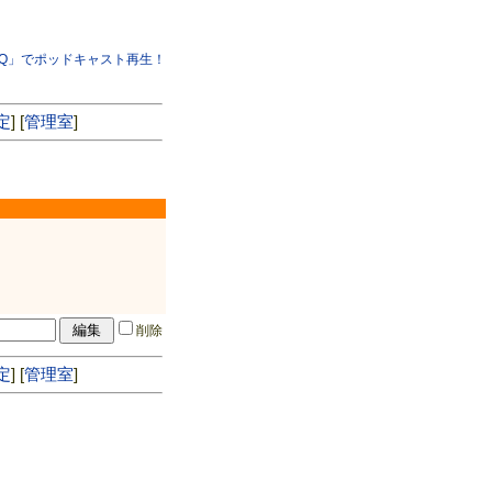
:Q」でポッドキャスト再生！
定
] [
管理室
]
削除
定
] [
管理室
]