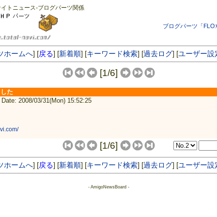
サイトニュース-ブログパーツ関係
ブログパーツ「FLO
ツホームへ
] [
戻る
] [
新着順
] [
キーワード検索
] [
過去ログ
] [
ユーザー設
[1/6]
ました
ate: 2008/03/31(Mon) 15:52:25
avi.com/
[1/6]
ツホームへ
] [
戻る
] [
新着順
] [
キーワード検索
] [
過去ログ
] [
ユーザー設
- AmigoNewsBoard -