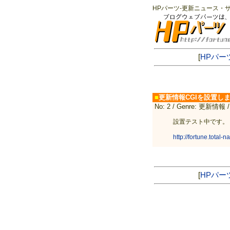
HPパーツ-更新ニュース・
[
HPパー
■
更新情報CGIを設置し
No: 2 / Genre: 更新情報 / D
設置テスト中です。
http://fortune.total-n
[
HPパー