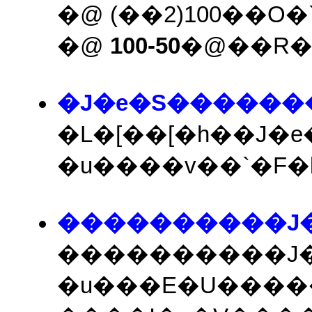
�@ (��2)100��
�@
100-50
�@��R�
�J�e�S������
�L�[��[�h��J
�u����v��`�F
����������J
����������J
�u���E�U����