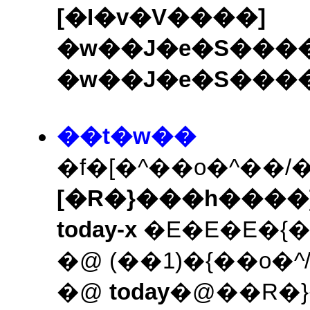
[�I�v�V����]
�w��J�e�S���
�w��J�e�S���
��t�w��
�f�[�^��o�^�
[�R�}���h����
today-x
�E�E�E�{
�@ (��1)�{��o
�@
today
�@��R�