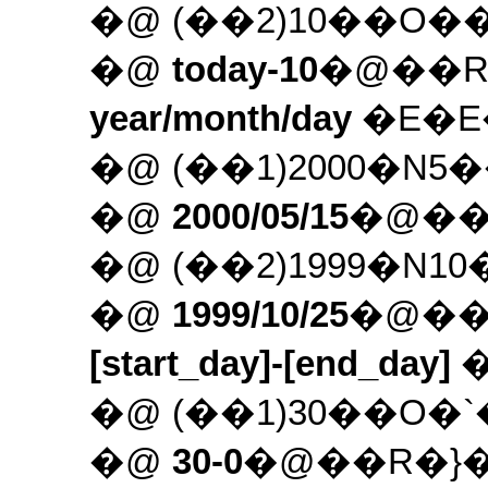
�@ (��2)10��O
�@
today-10
�@��R
year/month/day
�E�E
�@ (��1)2000�N
�@
2000/05/15
�@��
�@ (��2)1999�N
�@
1999/10/25
�@��
[start_day]-[end_day]
�
�@ (��1)30��O
�@
30-0
�@��R�}