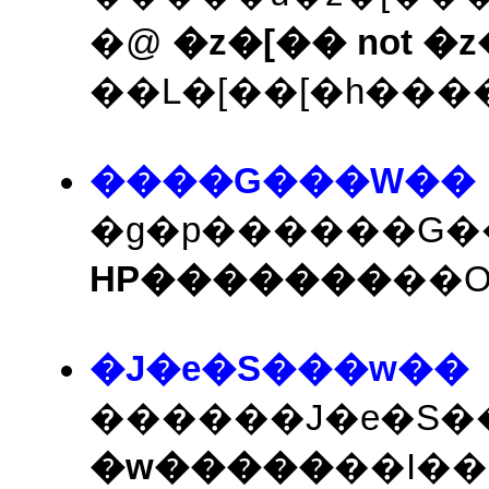
�@
�z�[�� not �
��L�[��[�h��
����G���W��
�g�p������G
HP�������
��
�J�e�S���w��
������J�e�S
�w�����
��I�