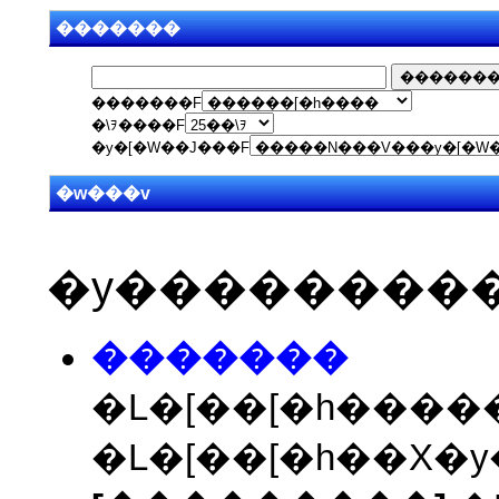
�������
�������F
�\ｦ����F
�y�[�W��J���F
�w���v
�y���������
�������
�L�[��[�h���
�L�[��[�h��X