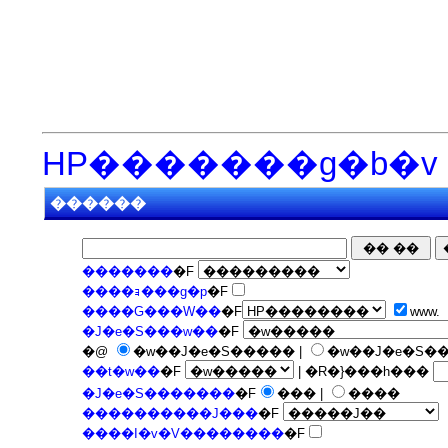
HP�������g�b�v
������
�������
�F
����ｮ���g�p
�F
����G���W��
�F
www.
�J�e�S���w��
�F
�@
�w��J�e�S����� |
�w��J�e�S�
��t�w��
�F
| �R�}���h���
�J�e�S�������
�F
��� |
����
����������J���
�F
����I�v�V��������
�F