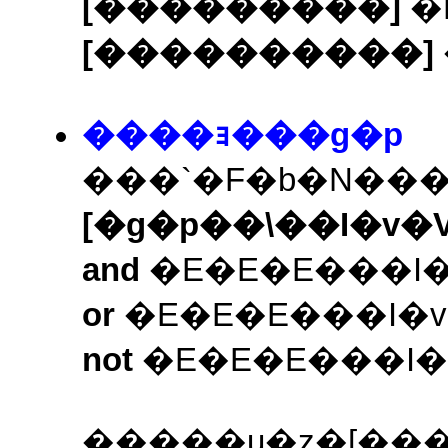
[���������]
�
[����������]
����ｮ���g�p
���`�F�b�N��
[�g�p��\��I�v�
and
�E�E�E���I
or
�E�E�E���I�
not
�E�E�E���I�
�����u�z�[���