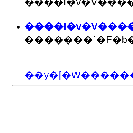
����I�v�V��
����I�v�V���
�������`�F�
��y�[�W�����